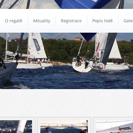
O regatě
Aktuality
Registrace
Popis lodě
Gale